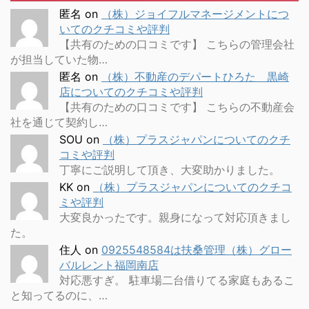
匿名
on
（株）ジョイフルマネージメントにつ
いてのクチコミや評判
【共有のための口コミです】 こちらの管理会社
が担当していた物…
匿名
on
（株）不動産のデパートひろた 黒崎
店についてのクチコミや評判
【共有のための口コミです】 こちらの不動産会
社を通じて契約し…
SOU
on
（株）プラスジャパンについてのクチ
コミや評判
丁寧にご説明して頂き、大変助かりました。
KK
on
（株）プラスジャパンについてのクチコ
ミや評判
大変良かったです。親身になって対応頂きまし
た。
住人
on
0925548584は扶桑管理（株）グロー
バルレント福岡南店
対応悪すぎ。 駐車場二台借りてる家庭もあるこ
と知ってるのに、…