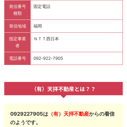
発信番号
固定電話
種類
発信地域
福岡
指定事業
ＮＴＴ西日本
者
電話番号
092-922-7905
（有）天拝不動産とは？？
0929227905は
（有）天拝不動産
からの着信
のようです。