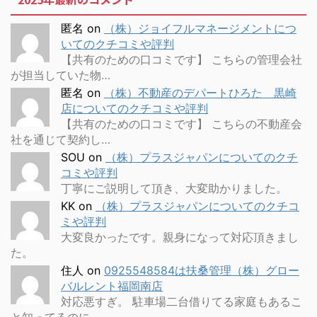
匿名
on
（株）ジョイフルマネージメントにつ
いてのクチコミや評判
【共有のための口コミです】 こちらの管理会社
が担当していた物…
匿名
on
（株）不動産のデパートひろた 黒崎
店についてのクチコミや評判
【共有のための口コミです】 こちらの不動産会
社を通じて契約し…
SOU
on
（株）プラスジャパンについてのクチ
コミや評判
丁寧にご説明して頂き、大変助かりました。
KK
on
（株）プラスジャパンについてのクチコ
ミや評判
大変良かったです。親身になって対応頂きまし
た。
住人
on
0925548584は扶桑管理（株）グロー
バルレント福岡南店
対応悪すぎ。 駐車場二台借りてる家庭もあるこ
と知ってるのに、…