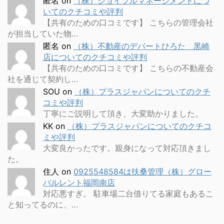
匿名
on
（株）ジョイフルマネージメントにつ
いてのクチコミや評判
【共有のための口コミです】 こちらの管理会社
が担当していた物…
匿名
on
（株）不動産のデパートひろた 黒崎
店についてのクチコミや評判
【共有のための口コミです】 こちらの不動産会
社を通じて契約し…
SOU
on
（株）プラスジャパンについてのクチ
コミや評判
丁寧にご説明して頂き、大変助かりました。
KK
on
（株）プラスジャパンについてのクチコ
ミや評判
大変良かったです。親身になって対応頂きまし
た。
住人
on
0925548584は扶桑管理（株）グロー
バルレント福岡南店
対応悪すぎ。 駐車場二台借りてる家庭もあるこ
と知ってるのに、…