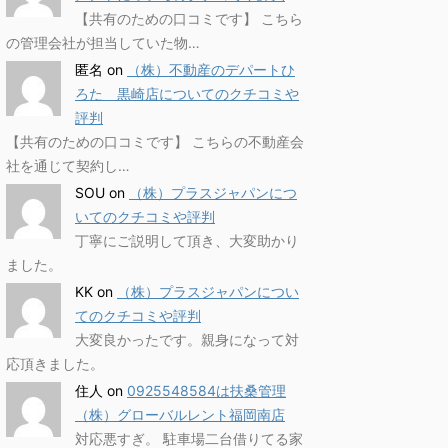
【共有のための口コミです】 こちら
の管理会社が担当していた物…
匿名
on
（株）不動産のデパートひ
ろた 黒崎店についてのクチコミや
評判
【共有のための口コミです】 こちらの不動産会
社を通じて契約し…
SOU
on
（株）プラスジャパンにつ
いてのクチコミや評判
丁寧にご説明して頂き、大変助かり
ました。
KK
on
（株）プラスジャパンについ
てのクチコミや評判
大変良かったです。親身になって対
応頂きました。
住人
on
0925548584は扶桑管理
（株）グローバルレント福岡南店
対応悪すぎ。 駐車場二台借りてる家