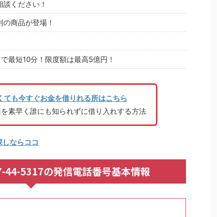
相談ください！
利の商品が登場！
で最短10分！限度額は最高5億円！
くても今すぐお金を借りれる所はこちら
円を素早く誰にも知られずに借り入れする方法
探しならココ
0947-44-5317の発信電話番号基本情報