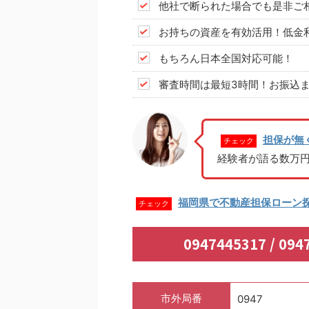
他社で断られた場合でも是非ご
お持ちの資産を有効活用！低金
もちろん日本全国対応可能！
審査時間は最短3時間！お振込ま
担保が無
チェック
経験者が語る数万
福岡県で不動産担保ローン
チェック
0947445317 / 
市外局番
0947