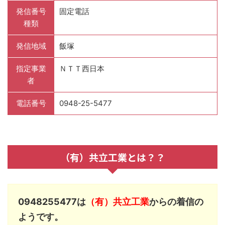
発信番号
固定電話
種類
発信地域
飯塚
指定事業
ＮＴＴ西日本
者
電話番号
0948-25-5477
（有）共立工業とは？？
0948255477は
（有）共立工業
からの着信の
ようです。