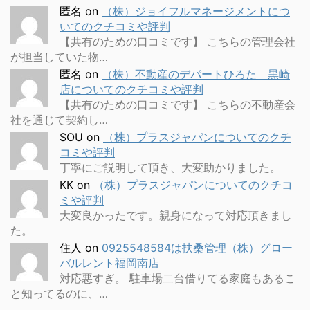
匿名
on
（株）ジョイフルマネージメントにつ
いてのクチコミや評判
【共有のための口コミです】 こちらの管理会社
が担当していた物…
匿名
on
（株）不動産のデパートひろた 黒崎
店についてのクチコミや評判
【共有のための口コミです】 こちらの不動産会
社を通じて契約し…
SOU
on
（株）プラスジャパンについてのクチ
コミや評判
丁寧にご説明して頂き、大変助かりました。
KK
on
（株）プラスジャパンについてのクチコ
ミや評判
大変良かったです。親身になって対応頂きまし
た。
住人
on
0925548584は扶桑管理（株）グロー
バルレント福岡南店
対応悪すぎ。 駐車場二台借りてる家庭もあるこ
と知ってるのに、…