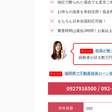
他社で断られた場合でも是非ご
お持ちの資産を有効活用！低金
もちろん日本全国対応可能！
審査時間は最短3時間！お振込ま
担保が無
チェック
経験者が語る数万
福岡県で不動産担保ローン
チェック
0927916500 / 
市外局番
092