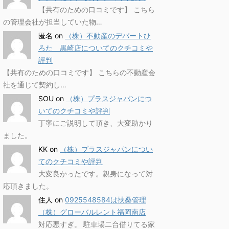
【共有のための口コミです】 こちら
の管理会社が担当していた物…
匿名
on
（株）不動産のデパートひ
ろた 黒崎店についてのクチコミや
評判
【共有のための口コミです】 こちらの不動産会
社を通じて契約し…
SOU
on
（株）プラスジャパンにつ
いてのクチコミや評判
丁寧にご説明して頂き、大変助かり
ました。
KK
on
（株）プラスジャパンについ
てのクチコミや評判
大変良かったです。親身になって対
応頂きました。
住人
on
0925548584は扶桑管理
（株）グローバルレント福岡南店
対応悪すぎ。 駐車場二台借りてる家