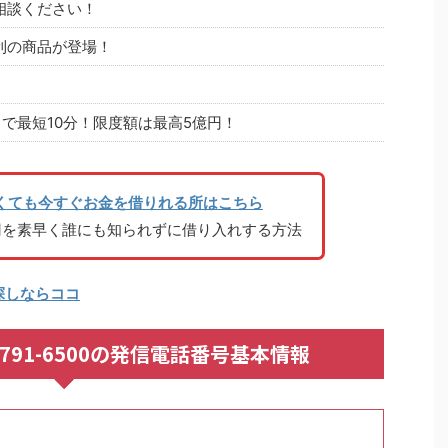
相談ください！
利の商品が登場！
で最短10分！限度額は最高5億円！
くても今すぐお金を借りれる所はこちら
円を素早く誰にも知られずに借り入れする方法
探しならココ
092-791-6500の発信電話番号基本情報