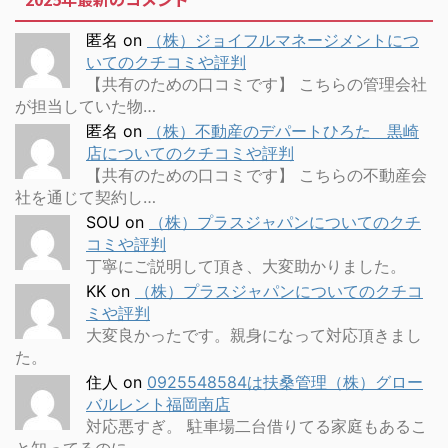
匿名
on
（株）ジョイフルマネージメントにつ
いてのクチコミや評判
【共有のための口コミです】 こちらの管理会社
が担当していた物…
匿名
on
（株）不動産のデパートひろた 黒崎
店についてのクチコミや評判
【共有のための口コミです】 こちらの不動産会
社を通じて契約し…
SOU
on
（株）プラスジャパンについてのクチ
コミや評判
丁寧にご説明して頂き、大変助かりました。
KK
on
（株）プラスジャパンについてのクチコ
ミや評判
大変良かったです。親身になって対応頂きまし
た。
住人
on
0925548584は扶桑管理（株）グロー
バルレント福岡南店
対応悪すぎ。 駐車場二台借りてる家庭もあるこ
と知ってるのに、…