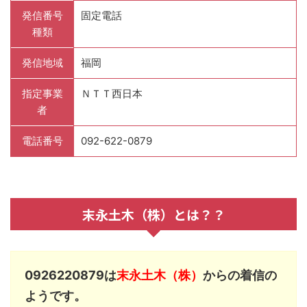
発信番号
固定電話
種類
発信地域
福岡
指定事業
ＮＴＴ西日本
者
電話番号
092-622-0879
末永土木（株）とは？？
0926220879は
末永土木（株）
からの着信の
ようです。