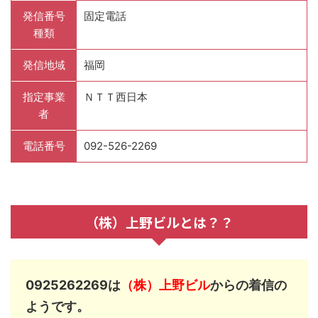
発信番号
固定電話
種類
発信地域
福岡
指定事業
ＮＴＴ西日本
者
電話番号
092-526-2269
（株）上野ビルとは？？
0925262269は
（株）上野ビル
からの着信の
ようです。