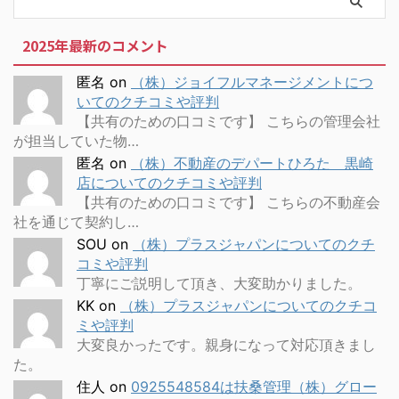
2025年最新のコメント
匿名
on
（株）ジョイフルマネージメントにつ
いてのクチコミや評判
【共有のための口コミです】 こちらの管理会社
が担当していた物…
匿名
on
（株）不動産のデパートひろた 黒崎
店についてのクチコミや評判
【共有のための口コミです】 こちらの不動産会
社を通じて契約し…
SOU
on
（株）プラスジャパンについてのクチ
コミや評判
丁寧にご説明して頂き、大変助かりました。
KK
on
（株）プラスジャパンについてのクチコ
ミや評判
大変良かったです。親身になって対応頂きまし
た。
住人
on
0925548584は扶桑管理（株）グロー