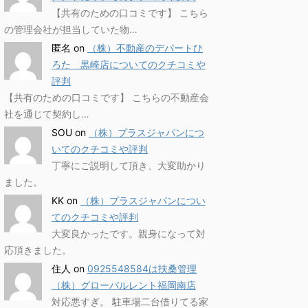
【共有のための口コミです】 こちら
の管理会社が担当していた物…
匿名
on
（株）不動産のデパートひ
ろた 黒崎店についてのクチコミや
評判
【共有のための口コミです】 こちらの不動産会
社を通じて契約し…
SOU
on
（株）プラスジャパンにつ
いてのクチコミや評判
丁寧にご説明して頂き、大変助かり
ました。
KK
on
（株）プラスジャパンについ
てのクチコミや評判
大変良かったです。親身になって対
応頂きました。
住人
on
0925548584は扶桑管理
（株）グローバルレント福岡南店
対応悪すぎ。 駐車場二台借りてる家