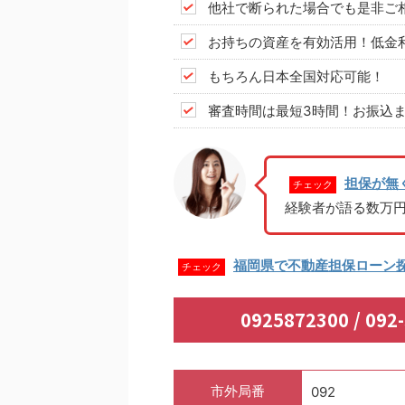
他社で断られた場合でも是非ご
お持ちの資産を有効活用！低金
もちろん日本全国対応可能！
審査時間は最短3時間！お振込ま
担保が無
チェック
経験者が語る数万
福岡県で不動産担保ローン
チェック
0925872300 / 
市外局番
092