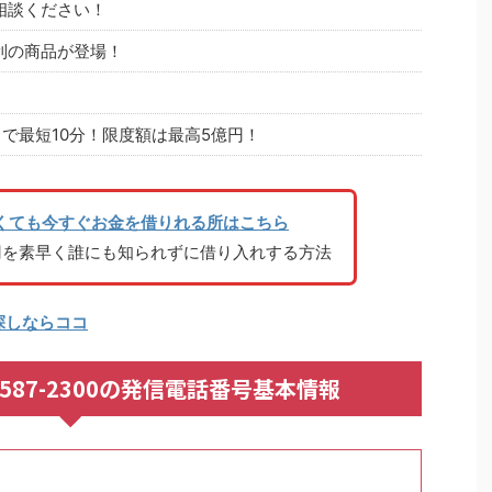
相談ください！
利の商品が登場！
で最短10分！限度額は最高5億円！
くても今すぐお金を借りれる所はこちら
円を素早く誰にも知られずに借り入れする方法
探しならココ
092-587-2300の発信電話番号基本情報