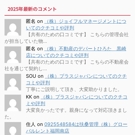
2025年最新のコメント
匿名
on
（株）ジョイフルマネージメントにつ
いてのクチコミや評判
【共有のための口コミです】 こちらの管理会社
が担当していた物…
匿名
on
（株）不動産のデパートひろた 黒崎
店についてのクチコミや評判
【共有のための口コミです】 こちらの不動産会
社を通じて契約し…
SOU
on
（株）プラスジャパンについてのクチ
コミや評判
丁寧にご説明して頂き、大変助かりました。
KK
on
（株）プラスジャパンについてのクチコ
ミや評判
大変良かったです。親身になって対応頂きまし
た。
住人
on
0925548584は扶桑管理（株）グロー
バルレント福岡南店