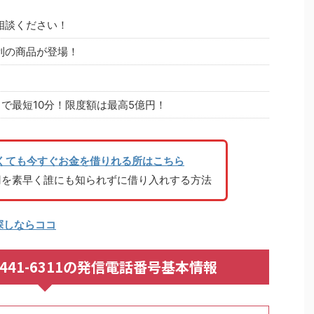
相談ください！
利の商品が登場！
で最短10分！限度額は最高5億円！
くても今すぐお金を借りれる所はこちら
円を素早く誰にも知られずに借り入れする方法
探しならココ
092-441-6311の発信電話番号基本情報