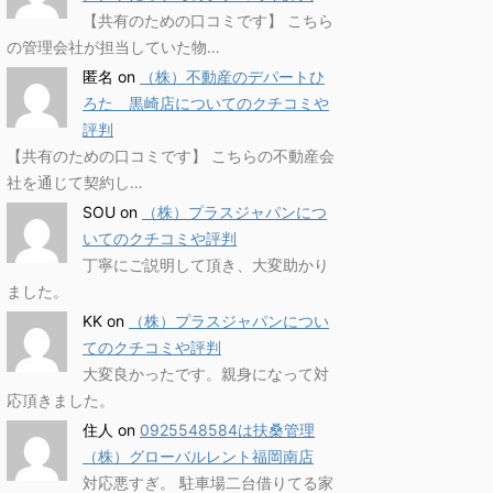
【共有のための口コミです】 こちら
の管理会社が担当していた物…
匿名
on
（株）不動産のデパートひ
ろた 黒崎店についてのクチコミや
評判
【共有のための口コミです】 こちらの不動産会
社を通じて契約し…
SOU
on
（株）プラスジャパンにつ
いてのクチコミや評判
丁寧にご説明して頂き、大変助かり
ました。
KK
on
（株）プラスジャパンについ
てのクチコミや評判
大変良かったです。親身になって対
応頂きました。
住人
on
0925548584は扶桑管理
（株）グローバルレント福岡南店
対応悪すぎ。 駐車場二台借りてる家