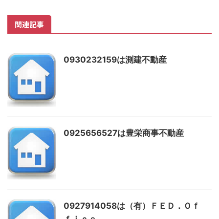
関連記事
0930232159は測建不動産
0925656527は豊栄商事不動産
0927914058は（有）ＦＥＤ．Ｏｆ