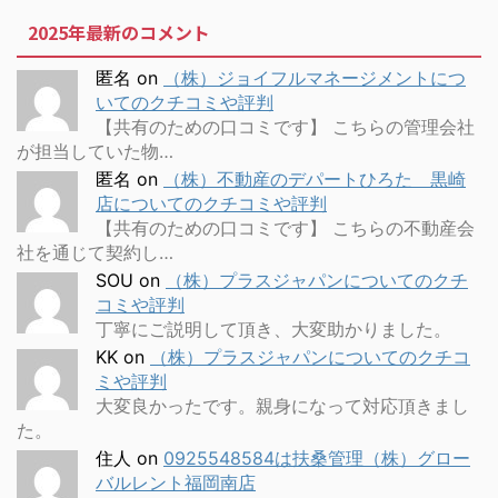
2025年最新のコメント
匿名
on
（株）ジョイフルマネージメントにつ
いてのクチコミや評判
【共有のための口コミです】 こちらの管理会社
が担当していた物…
匿名
on
（株）不動産のデパートひろた 黒崎
店についてのクチコミや評判
【共有のための口コミです】 こちらの不動産会
社を通じて契約し…
SOU
on
（株）プラスジャパンについてのクチ
コミや評判
丁寧にご説明して頂き、大変助かりました。
KK
on
（株）プラスジャパンについてのクチコ
ミや評判
大変良かったです。親身になって対応頂きまし
た。
住人
on
0925548584は扶桑管理（株）グロー
バルレント福岡南店