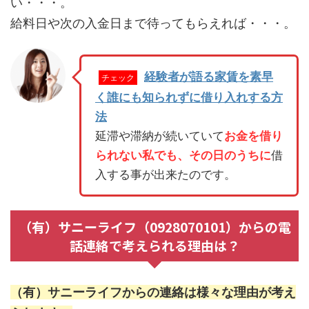
い・・・。
給料日や次の入金日まで待ってもらえれば・・・。
経験者が語る家賃を素早
チェック
く誰にも知られずに借り入れする方
法
延滞や滞納が続いていて
お金を借り
られない私でも、その日のうちに
借
入する事が出来たのです。
（有）サニーライフ（0928070101）からの電
話連絡で考えられる理由は？
（有）サニーライフからの連絡は様々な理由が考え