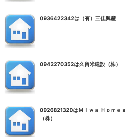
0936422342は（有）三佳興産
0942270352は久留米建設（株）
0926821320はＭｉｗａ Ｈｏｍｅｓ
（株）