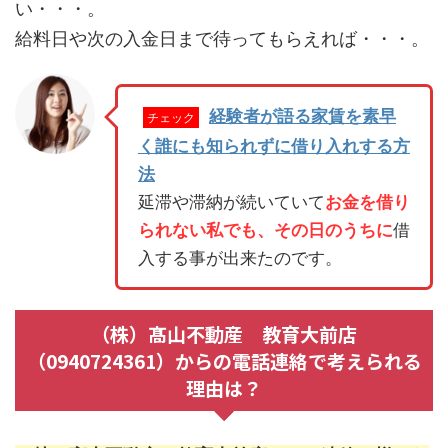
い・・・。
給料日や次の入金日まで待ってもらえれば・・・。
経験者が語る家賃を素早
チェック
く誰にも知られずに借り入れする方
法
延滞や滞納が続いていて
お金を借り
られない私でも、その日のうちに
借
入する事が出来たのです。
（株）髙山不動産 教育大前店
（0940724361）からの電話連絡で考えられる
理由は？