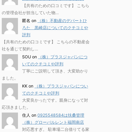
【共有のための口コミです】 こちら
の管理会社が担当していた物…
匿名
on
（株）不動産のデパートひ
ろた 黒崎店についてのクチコミや
評判
【共有のための口コミです】 こちらの不動産会
社を通じて契約し…
SOU
on
（株）プラスジャパンにつ
いてのクチコミや評判
丁寧にご説明して頂き、大変助かり
ました。
KK
on
（株）プラスジャパンについ
てのクチコミや評判
大変良かったです。親身になって対
応頂きました。
住人
on
0925548584は扶桑管理
（株）グローバルレント福岡南店
対応悪すぎ。 駐車場二台借りてる家