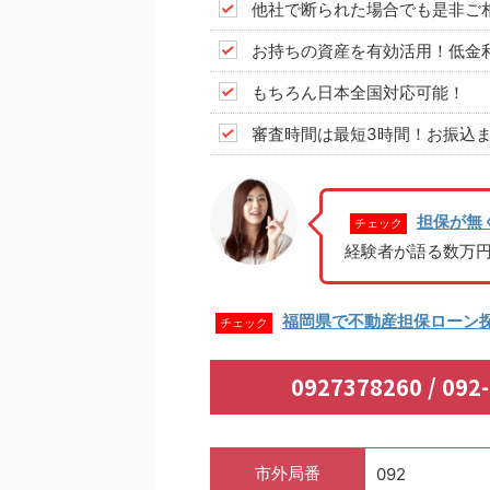
他社で断られた場合でも是非ご
お持ちの資産を有効活用！低金
もちろん日本全国対応可能！
審査時間は最短3時間！お振込ま
担保が無
チェック
経験者が語る数万
福岡県で不動産担保ローン
チェック
0927378260 / 
市外局番
092