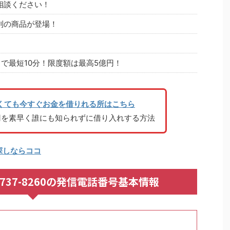
相談ください！
利の商品が登場！
で最短10分！限度額は最高5億円！
くても今すぐお金を借りれる所はこちら
円を素早く誰にも知られずに借り入れする方法
探しならココ
092-737-8260の発信電話番号基本情報