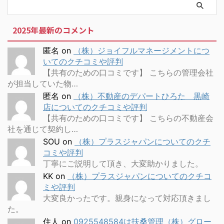
2025年最新のコメント
匿名
on
（株）ジョイフルマネージメントにつ
いてのクチコミや評判
【共有のための口コミです】 こちらの管理会社
が担当していた物…
匿名
on
（株）不動産のデパートひろた 黒崎
店についてのクチコミや評判
【共有のための口コミです】 こちらの不動産会
社を通じて契約し…
SOU
on
（株）プラスジャパンについてのクチ
コミや評判
丁寧にご説明して頂き、大変助かりました。
KK
on
（株）プラスジャパンについてのクチコ
ミや評判
大変良かったです。親身になって対応頂きまし
た。
住人
on
0925548584は扶桑管理（株）グロー