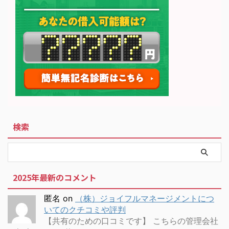
検索
2025年最新のコメント
匿名
on
（株）ジョイフルマネージメントにつ
いてのクチコミや評判
【共有のための口コミです】 こちらの管理会社