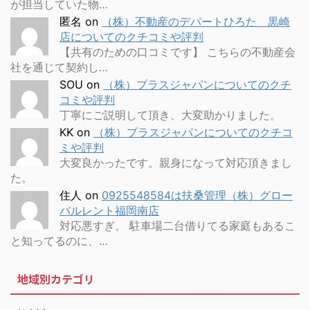
が担当していた物…
匿名
on
（株）不動産のデパートひろた 黒崎
店についてのクチコミや評判
【共有のための口コミです】 こちらの不動産会
社を通じて契約し…
SOU
on
（株）プラスジャパンについてのクチ
コミや評判
丁寧にご説明して頂き、大変助かりました。
KK
on
（株）プラスジャパンについてのクチコ
ミや評判
大変良かったです。親身になって対応頂きまし
た。
住人
on
0925548584は扶桑管理（株）グロー
バルレント福岡南店
対応悪すぎ。 駐車場二台借りてる家庭もあるこ
と知ってるのに、…
地域別カテゴリ