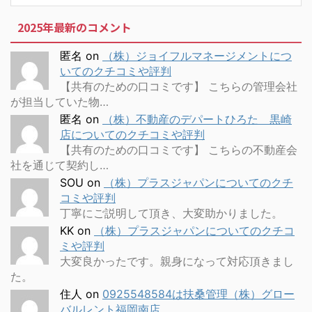
2025年最新のコメント
匿名
on
（株）ジョイフルマネージメントにつ
いてのクチコミや評判
【共有のための口コミです】 こちらの管理会社
が担当していた物…
匿名
on
（株）不動産のデパートひろた 黒崎
店についてのクチコミや評判
【共有のための口コミです】 こちらの不動産会
社を通じて契約し…
SOU
on
（株）プラスジャパンについてのクチ
コミや評判
丁寧にご説明して頂き、大変助かりました。
KK
on
（株）プラスジャパンについてのクチコ
ミや評判
大変良かったです。親身になって対応頂きまし
た。
住人
on
0925548584は扶桑管理（株）グロー
バルレント福岡南店