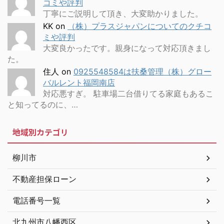
コミや評判
丁寧にご説明して頂き、大変助かりました。
KK
on
（株）プラスジャパンについてのクチコ
ミや評判
大変良かったです。親身になって対応頂きまし
た。
住人
on
0925548584は扶桑管理（株）グロー
バルレント福岡南店
対応悪すぎ。 駐車場二台借りてる家庭もあるこ
と知ってるのに、…
地域別カテゴリ
柳川市
不動産担保ローン
電話番号一覧
北九州市八幡西区