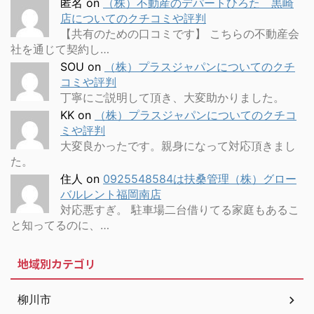
匿名
on
（株）不動産のデパートひろた 黒崎
店についてのクチコミや評判
【共有のための口コミです】 こちらの不動産会
社を通じて契約し…
SOU
on
（株）プラスジャパンについてのクチ
コミや評判
丁寧にご説明して頂き、大変助かりました。
KK
on
（株）プラスジャパンについてのクチコ
ミや評判
大変良かったです。親身になって対応頂きまし
た。
住人
on
0925548584は扶桑管理（株）グロー
バルレント福岡南店
対応悪すぎ。 駐車場二台借りてる家庭もあるこ
と知ってるのに、…
地域別カテゴリ
柳川市