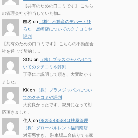
【共有のための口コミです】 こちら
の管理会社が担当していた物…
匿名
on
（株）不動産のデパートひ
ろた 黒崎店についてのクチコミや
評判
【共有のための口コミです】 こちらの不動産会
社を通じて契約し…
SOU
on
（株）プラスジャパンにつ
いてのクチコミや評判
丁寧にご説明して頂き、大変助かり
ました。
KK
on
（株）プラスジャパンについ
てのクチコミや評判
大変良かったです。親身になって対
応頂きました。
住人
on
0925548584は扶桑管理
（株）グローバルレント福岡南店
対応悪すぎ。 駐車場二台借りてる家