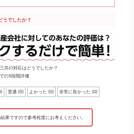
どうでしたか？
三共の対応はどうでしたか？
での5段階評価
0
)
普通
(
0
)
よかった
(
0
)
非常に良かった
(
0
)
の結果ですので参考程度にお考えください。