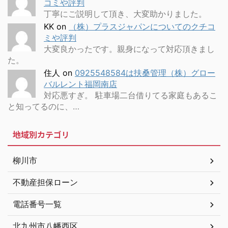
コミや評判
丁寧にご説明して頂き、大変助かりました。
KK
on
（株）プラスジャパンについてのクチコ
ミや評判
大変良かったです。親身になって対応頂きまし
た。
住人
on
0925548584は扶桑管理（株）グロー
バルレント福岡南店
対応悪すぎ。 駐車場二台借りてる家庭もあるこ
と知ってるのに、…
地域別カテゴリ
柳川市
不動産担保ローン
電話番号一覧
北九州市八幡西区