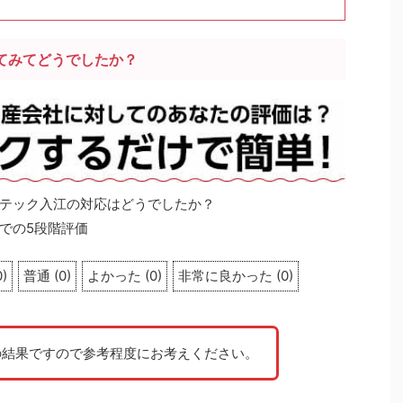
てみてどうでしたか？
テック入江の対応はどうでしたか？
での5段階評価
0
)
普通
(
0
)
よかった
(
0
)
非常に良かった
(
0
)
の結果ですので参考程度にお考えください。