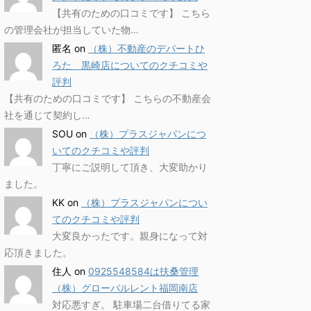
【共有のための口コミです】 こちら
の管理会社が担当していた物…
匿名
on
（株）不動産のデパートひ
ろた 黒崎店についてのクチコミや
評判
【共有のための口コミです】 こちらの不動産会
社を通じて契約し…
SOU
on
（株）プラスジャパンにつ
いてのクチコミや評判
丁寧にご説明して頂き、大変助かり
ました。
KK
on
（株）プラスジャパンについ
てのクチコミや評判
大変良かったです。親身になって対
応頂きました。
住人
on
0925548584は扶桑管理
（株）グローバルレント福岡南店
対応悪すぎ。 駐車場二台借りてる家