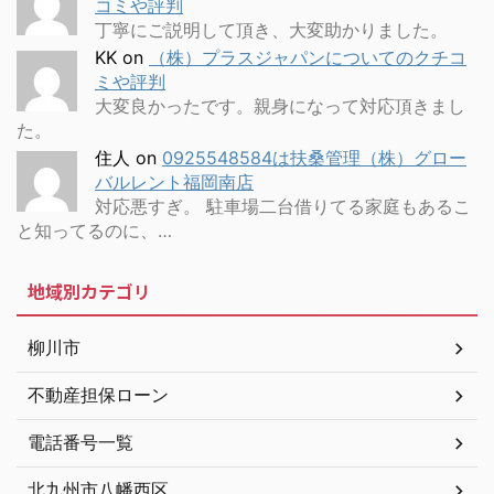
コミや評判
丁寧にご説明して頂き、大変助かりました。
KK
on
（株）プラスジャパンについてのクチコ
ミや評判
大変良かったです。親身になって対応頂きまし
た。
住人
on
0925548584は扶桑管理（株）グロー
バルレント福岡南店
対応悪すぎ。 駐車場二台借りてる家庭もあるこ
と知ってるのに、…
地域別カテゴリ
柳川市
不動産担保ローン
電話番号一覧
北九州市八幡西区