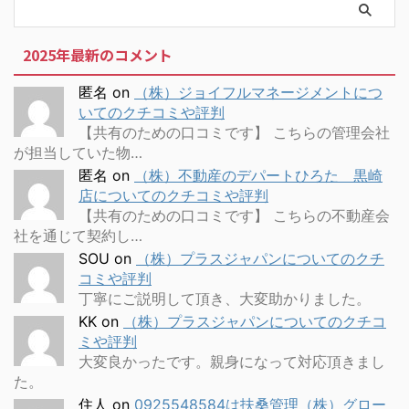
2025年最新のコメント
匿名
on
（株）ジョイフルマネージメントにつ
いてのクチコミや評判
【共有のための口コミです】 こちらの管理会社
が担当していた物…
匿名
on
（株）不動産のデパートひろた 黒崎
店についてのクチコミや評判
【共有のための口コミです】 こちらの不動産会
社を通じて契約し…
SOU
on
（株）プラスジャパンについてのクチ
コミや評判
丁寧にご説明して頂き、大変助かりました。
KK
on
（株）プラスジャパンについてのクチコ
ミや評判
大変良かったです。親身になって対応頂きまし
た。
住人
on
0925548584は扶桑管理（株）グロー