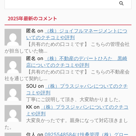
2025年最新のコメント
匿名
on
（株）ジョイフルマネージメントにつ
いてのクチコミや評判
【共有のための口コミです】 こちらの管理会社
が担当していた物…
匿名
on
（株）不動産のデパートひろた 黒崎
店についてのクチコミや評判
【共有のための口コミです】 こちらの不動産会
社を通じて契約し…
SOU
on
（株）プラスジャパンについてのクチ
コミや評判
丁寧にご説明して頂き、大変助かりました。
KK
on
（株）プラスジャパンについてのクチコ
ミや評判
大変良かったです。親身になって対応頂きまし
た。
住人
on
0925548584は扶桑管理（株）グロー