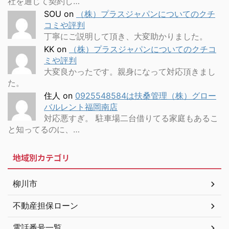
社を通じて契約し…
SOU
on
（株）プラスジャパンについてのクチ
コミや評判
丁寧にご説明して頂き、大変助かりました。
KK
on
（株）プラスジャパンについてのクチコ
ミや評判
大変良かったです。親身になって対応頂きまし
た。
住人
on
0925548584は扶桑管理（株）グロー
バルレント福岡南店
対応悪すぎ。 駐車場二台借りてる家庭もあるこ
と知ってるのに、…
地域別カテゴリ
柳川市
不動産担保ローン
電話番号一覧