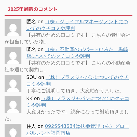
2025年最新のコメント
匿名
on
（株）ジョイフルマネージメントにつ
いてのクチコミや評判
【共有のための口コミです】 こちらの管理会社
が担当していた物…
匿名
on
（株）不動産のデパートひろた 黒崎
店についてのクチコミや評判
【共有のための口コミです】 こちらの不動産会
社を通じて契約し…
SOU
on
（株）プラスジャパンについてのクチ
コミや評判
丁寧にご説明して頂き、大変助かりました。
KK
on
（株）プラスジャパンについてのクチコ
ミや評判
大変良かったです。親身になって対応頂きまし
た。
住人
on
0925548584は扶桑管理（株）グロー
バルレント福岡南店