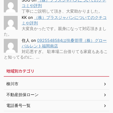
SOU
on
（株）プラスジャパンについてのクチ
コミや評判
丁寧にご説明して頂き、大変助かりました。
KK
on
（株）プラスジャパンについてのクチコ
ミや評判
大変良かったです。親身になって対応頂きまし
た。
住人
on
0925548584は扶桑管理（株）グロー
バルレント福岡南店
対応悪すぎ。 駐車場二台借りてる家庭もあるこ
と知ってるのに、…
地域別カテゴリ
柳川市
不動産担保ローン
電話番号一覧